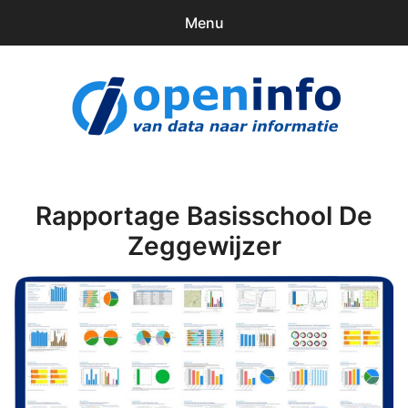
Menu
0
items
Downloads
openinfo.nl
Contact
Inloggen
Rapportage Basisschool De
Zeggewijzer