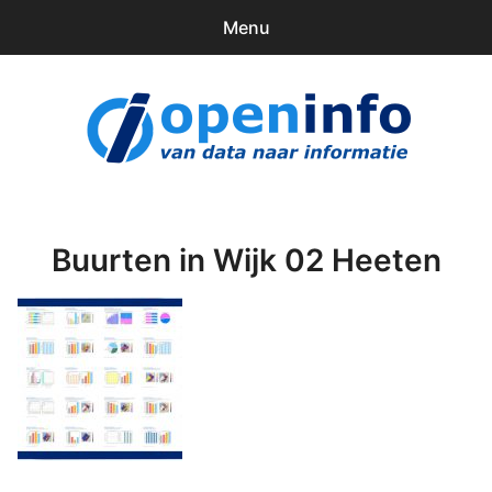
Menu
0
items
Downloads
openinfo.nl
Contact
Inloggen
Buurten in Wijk 02 Heeten