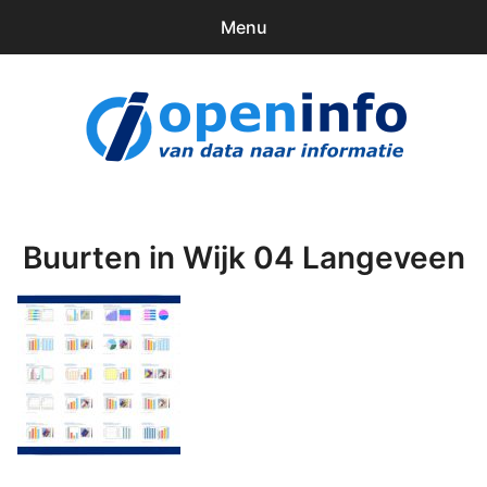
Menu
0
items
Downloads
openinfo.nl
Contact
Inloggen
Buurten in Wijk 04 Langeveen