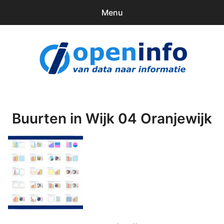
Menu
0
items
Downloads
openinfo.nl
Contact
Inloggen
Buurten in Wijk 04 Oranjewijk