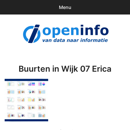
Menu
0
items
Downloads
openinfo.nl
Contact
Inloggen
Buurten in Wijk 07 Erica