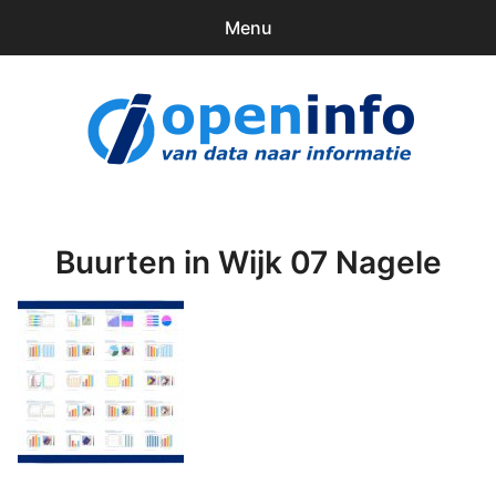
Menu
0
items
Downloads
openinfo.nl
Contact
Inloggen
Buurten in Wijk 07 Nagele