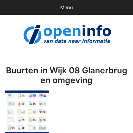
Menu
0
items
Downloads
openinfo.nl
Contact
Inloggen
Buurten in Wijk 08 Glanerbrug
en omgeving