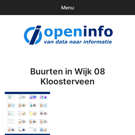
Menu
0
items
Downloads
openinfo.nl
Contact
Inloggen
Buurten in Wijk 08
Kloosterveen