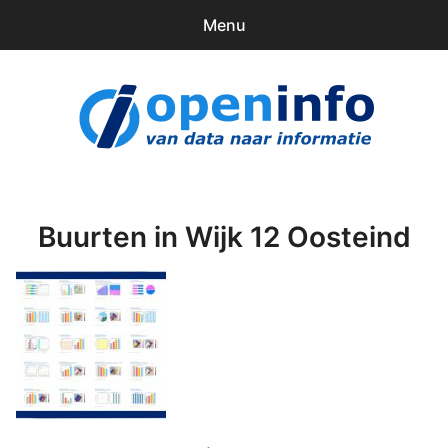
Menu
0
items
Downloads
openinfo.nl
Contact
Inloggen
Buurten in Wijk 12 Oosteind