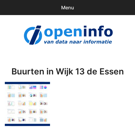
Menu
0
items
Downloads
openinfo.nl
Contact
Inloggen
Buurten in Wijk 13 de Essen