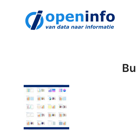
openinfo.nl
Download een schat aan informatie!
Bu