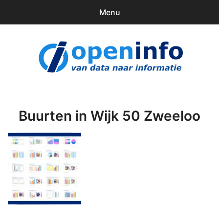
Menu
0
items
Downloads
openinfo.nl
Contact
Inloggen
Buurten in Wijk 50 Zweeloo