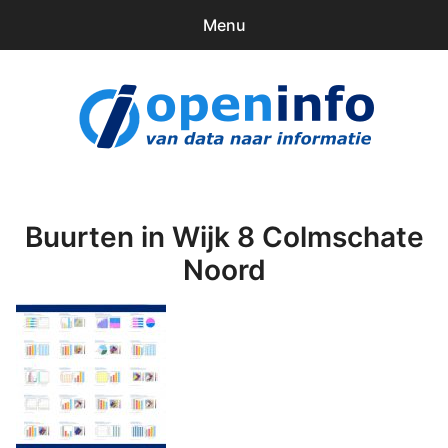
Menu
0
items
Downloads
openinfo.nl
Contact
Inloggen
Buurten in Wijk 8 Colmschate
Noord