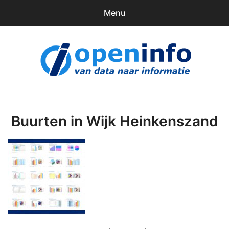
Menu
0
items
Downloads
openinfo.nl
Contact
Inloggen
Buurten in Wijk Heinkenszand