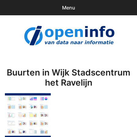
Menu
0
items
Downloads
openinfo.nl
Contact
Inloggen
Buurten in Wijk Stadscentrum
het Ravelijn