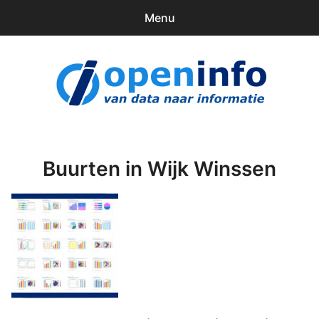
Menu
0
items
Downloads
openinfo.nl
Contact
Inloggen
Buurten in Wijk Winssen