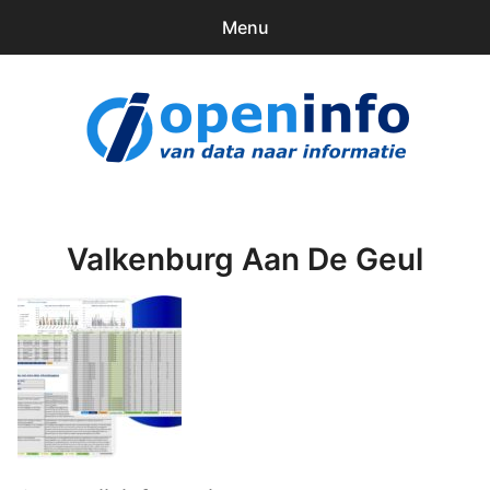
Menu
0
items
Downloads
openinfo.nl
Contact
Inloggen
Valkenburg Aan De Geul