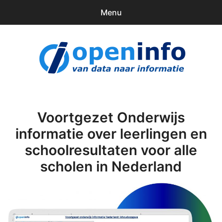
Menu
0
items
Downloads
openinfo.nl
Contact
Inloggen
Voortgezet Onderwijs
informatie over leerlingen en
schoolresultaten voor alle
scholen in Nederland