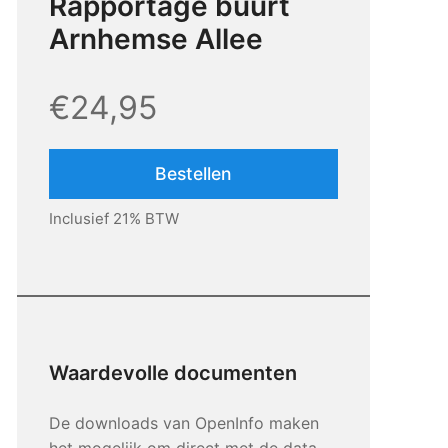
Rapportage buurt
Arnhemse Allee
€24,95
Bestellen
Inclusief 21% BTW
Waardevolle documenten
De downloads van OpenInfo maken
het mogelijk om direct met de data