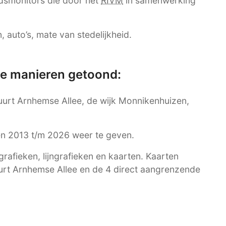
dsmonitors die door het
RIVM
in samenwerking
 auto’s, mate van stedelijkheid.
re manieren getoond:
buurt Arnhemse Allee, de wijk Monnikenhuizen,
ren 2013 t/m 2026 weer te geven.
afieken, lijngrafieken en kaarten. Kaarten
uurt Arnhemse Allee en de 4 direct aangrenzende