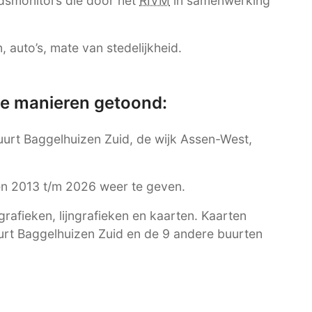
dsmonitors die door het
RIVM
in samenwerking
 auto’s, mate van stedelijkheid.
re manieren getoond:
buurt Baggelhuizen Zuid, de wijk Assen-West,
ren 2013 t/m 2026 weer te geven.
afieken, lijngrafieken en kaarten. Kaarten
uurt Baggelhuizen Zuid en de 9 andere buurten