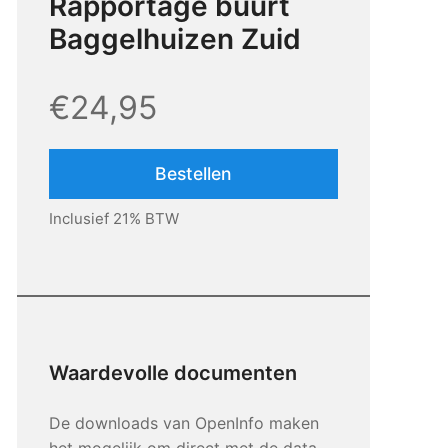
Rapportage buurt
Baggelhuizen Zuid
€24,95
Bestellen
Inclusief 21% BTW
Waardevolle documenten
De downloads van OpenInfo maken
het mogelijk om direct met de data