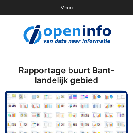
Menu
0
items
Downloads
openinfo.nl
Contact
Inloggen
Rapportage buurt Bant-
landelijk gebied