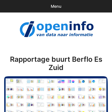
Menu
0
items
Downloads
openinfo.nl
Contact
Inloggen
Rapportage buurt Berflo Es
Zuid