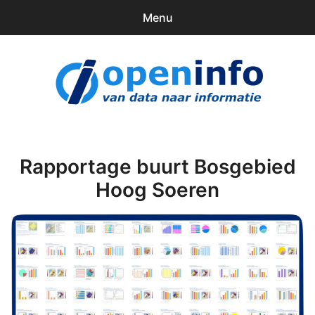
Menu
0
items
Downloads
openinfo.nl
Contact
Inloggen
Rapportage buurt Bosgebied
Hoog Soeren