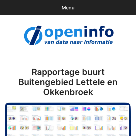
Menu
0
items
Downloads
openinfo.nl
Contact
Inloggen
Rapportage buurt
Buitengebied Lettele en
Okkenbroek