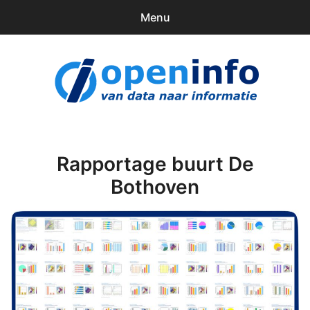
Menu
0
items
Downloads
openinfo.nl
Contact
Inloggen
Rapportage buurt De
Bothoven