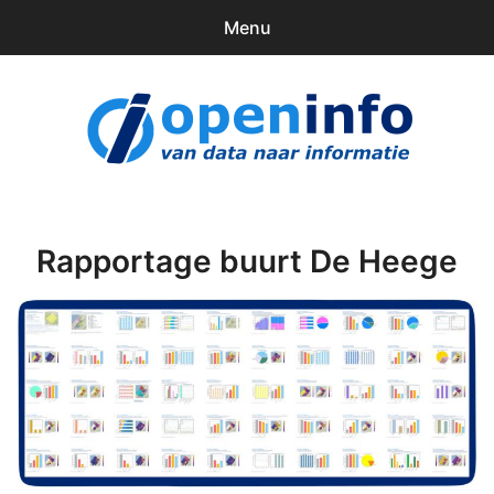
Menu
0
items
Downloads
openinfo.nl
Contact
Inloggen
Rapportage buurt De Heege