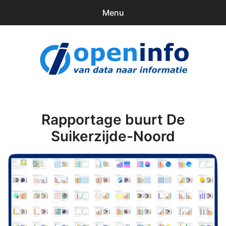
Menu
0
items
Downloads
openinfo.nl
Contact
Inloggen
Rapportage buurt De
Suikerzijde-Noord