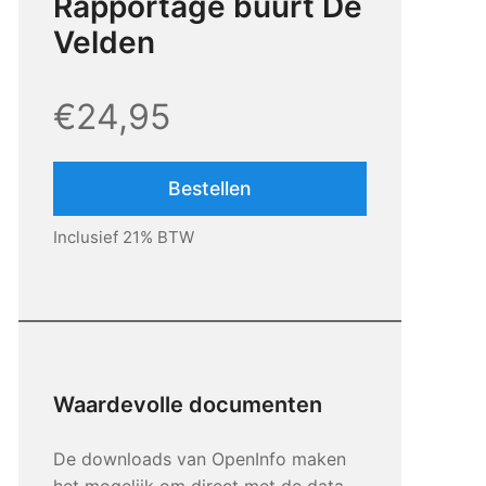
Rapportage buurt De
Velden
€24,95
Bestellen
Inclusief 21% BTW
Waardevolle documenten
De downloads van OpenInfo maken
het mogelijk om direct met de data