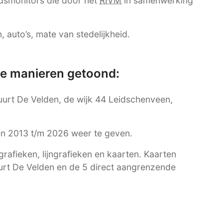
dsmonitors die door het
RIVM
in samenwerking
 auto’s, mate van stedelijkheid.
re manieren getoond:
buurt De Velden, de wijk 44 Leidschenveen,
ren 2013 t/m 2026 weer te geven.
afieken, lijngrafieken en kaarten. Kaarten
uurt De Velden en de 5 direct aangrenzende