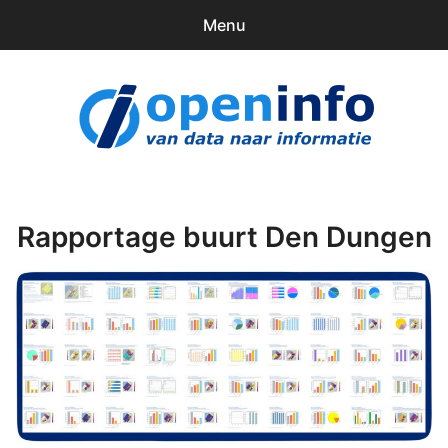
Menu
0
items
Downloads
openinfo.nl
Contact
Inloggen
Rapportage buurt Den Dungen