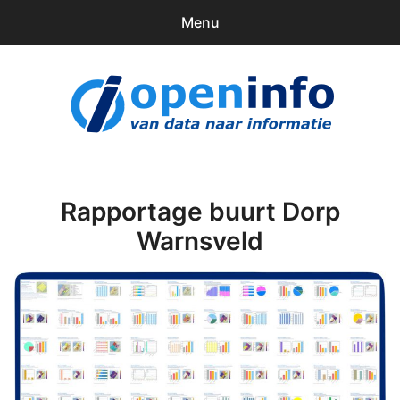
Menu
0
items
Downloads
openinfo.nl
Contact
Inloggen
Rapportage buurt Dorp
Warnsveld