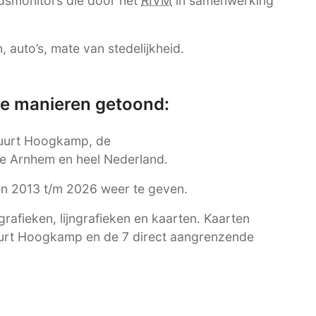
dsmonitors die door het
RIVM
in samenwerking
 auto’s, mate van stedelijkheid.
re manieren getoond:
 buurt Hoogkamp, de
 Arnhem en heel Nederland.
ren 2013 t/m 2026 weer te geven.
afieken, lijngrafieken en kaarten. Kaarten
buurt Hoogkamp en de 7 direct aangrenzende