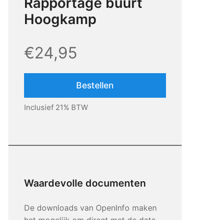
Rapportage buurt
Hoogkamp
€24,95
Bestellen
Inclusief 21% BTW
Waardevolle documenten
De downloads van OpenInfo maken
het mogelijk om direct met de data