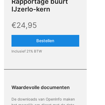
Rapportage buurt
IJzerlo-kern
€24,95
Bestellen
Inclusief 21% BTW
Waardevolle documenten
De downloads van OpenInfo maken
het mogelijk om direct met de data