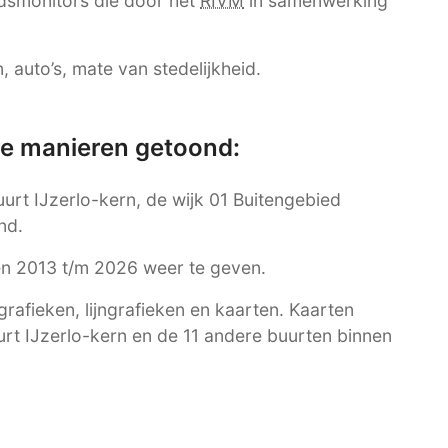
dsmonitors die door het
RIVM
in samenwerking
 auto’s, mate van stedelijkheid.
re manieren getoond:
uurt IJzerlo-kern, de wijk 01 Buitengebied
nd.
ren 2013 t/m 2026 weer te geven.
afieken, lijngrafieken en kaarten. Kaarten
urt IJzerlo-kern en de 11 andere buurten binnen