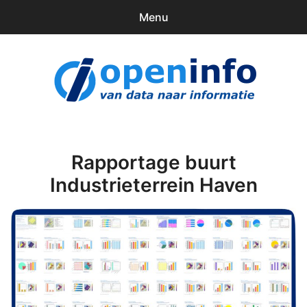
Menu
0
items
Downloads
openinfo.nl
Contact
Inloggen
Rapportage buurt
Industrieterrein Haven