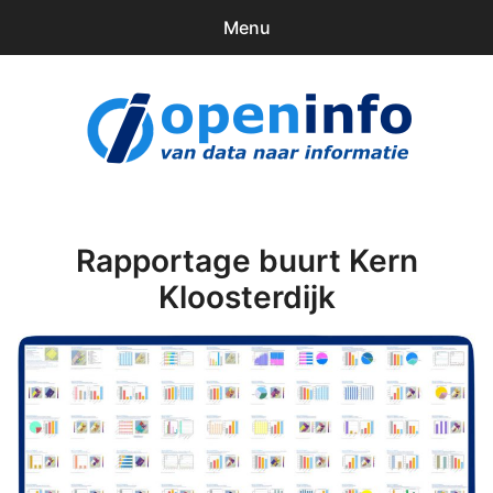
Menu
0
items
Downloads
openinfo.nl
Contact
Inloggen
Rapportage buurt Kern
Kloosterdijk