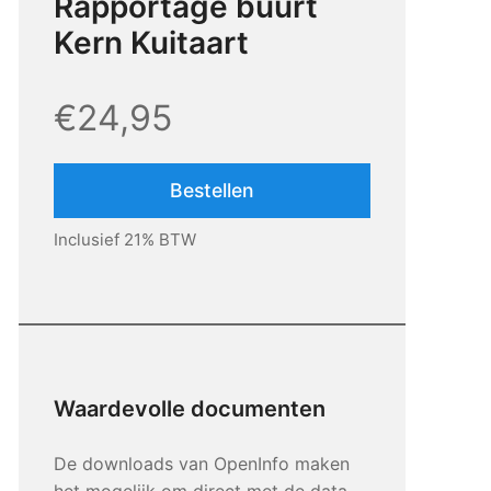
Rapportage buurt
Kern Kuitaart
€24,95
Bestellen
Inclusief 21% BTW
Waardevolle documenten
De downloads van OpenInfo maken
het mogelijk om direct met de data