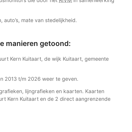
dsmonitors die door het
RIVM
in samenwerking
 auto’s, mate van stedelijkheid.
re manieren getoond:
uurt Kern Kuitaart, de wijk Kuitaart, gemeente
ren 2013 t/m 2026 weer te geven.
afieken, lijngrafieken en kaarten. Kaarten
urt Kern Kuitaart en de 2 direct aangrenzende