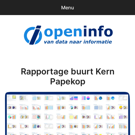
Menu
0
items
Downloads
openinfo.nl
Contact
Inloggen
Rapportage buurt Kern
Papekop