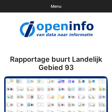
Menu
0
items
Downloads
openinfo.nl
Contact
Inloggen
Rapportage buurt Landelijk
Gebied 93