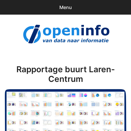
Menu
0
items
Downloads
openinfo.nl
Contact
Inloggen
Rapportage buurt Laren-
Centrum