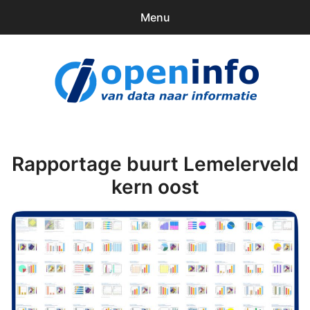
Menu
0
items
Downloads
openinfo.nl
Contact
Inloggen
Rapportage buurt Lemelerveld
kern oost