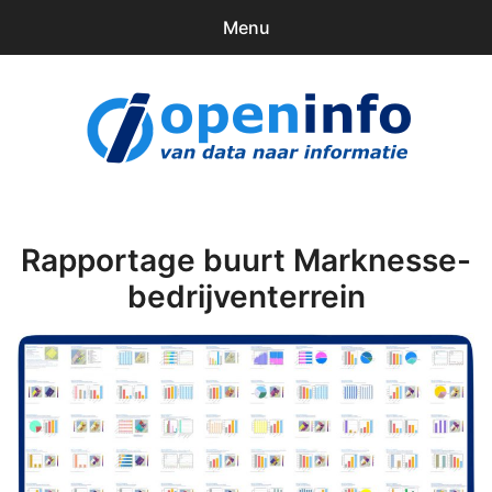
Menu
0
items
Downloads
openinfo.nl
Contact
Inloggen
Rapportage buurt Marknesse-
bedrijventerrein