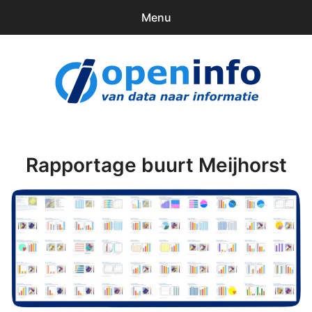
Menu
0
items
Downloads
openinfo.nl
Contact
Inloggen
Rapportage buurt Meijhorst