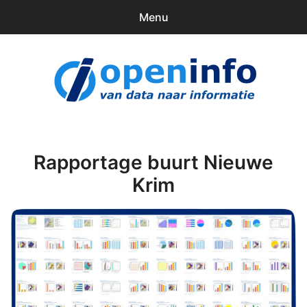
Menu
0
items
Downloads
openinfo.nl
Contact
Inloggen
Rapportage buurt Nieuwe
Krim