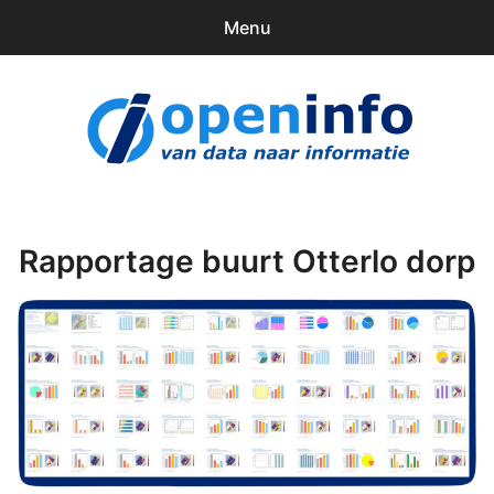
Menu
0
items
Downloads
openinfo.nl
Contact
Inloggen
Rapportage buurt Otterlo dorp