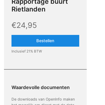
Rapportage buurt
Rietlanden
€24,95
Bestellen
Inclusief 21% BTW
Waardevolle documenten
De downloads van OpenInfo maken
het mogelijk om direct met de data