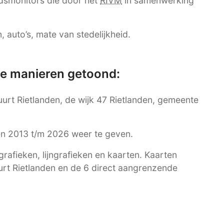
dsmonitors die door het
RIVM
in samenwerking
 auto’s, mate van stedelijkheid.
re manieren getoond:
buurt Rietlanden, de wijk 47 Rietlanden, gemeente
ren 2013 t/m 2026 weer te geven.
afieken, lijngrafieken en kaarten. Kaarten
uurt Rietlanden en de 6 direct aangrenzende