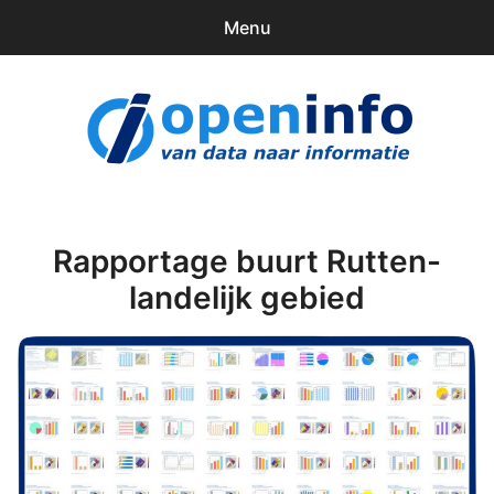
Menu
0
items
Downloads
openinfo.nl
Contact
Inloggen
Rapportage buurt Rutten-
landelijk gebied