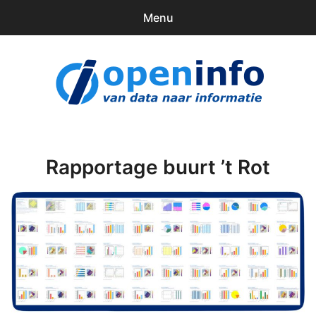
Menu
0
items
Downloads
openinfo.nl
Contact
Inloggen
Rapportage buurt ’t Rot