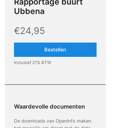
Rapportage buurt
Ubbena
€24,95
Bestellen
Inclusief 21% BTW
Waardevolle documenten
De downloads van OpenInfo maken
het mogelijk om direct met de data