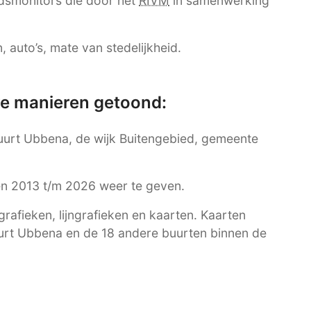
dsmonitors die door het
RIVM
in samenwerking
 auto’s, mate van stedelijkheid.
re manieren getoond:
 buurt Ubbena, de wijk Buitengebied, gemeente
ren 2013 t/m 2026 weer te geven.
afieken, lijngrafieken en kaarten. Kaarten
uurt Ubbena en de 18 andere buurten binnen de