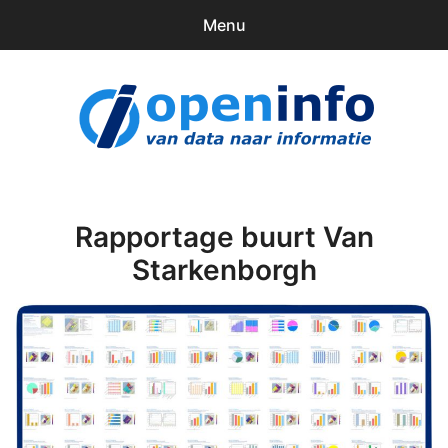
Menu
0
items
Downloads
openinfo.nl
Contact
Inloggen
Rapportage buurt Van
Starkenborgh