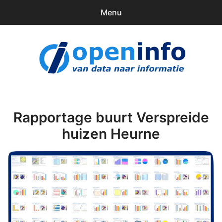
Menu
0
items
Downloads
openinfo.nl
Contact
Inloggen
Rapportage buurt Verspreide
huizen Heurne