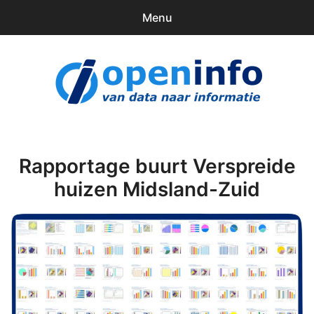
Menu
0
items
Downloads
openinfo.nl
Contact
Inloggen
Rapportage buurt Verspreide
huizen Midsland-Zuid